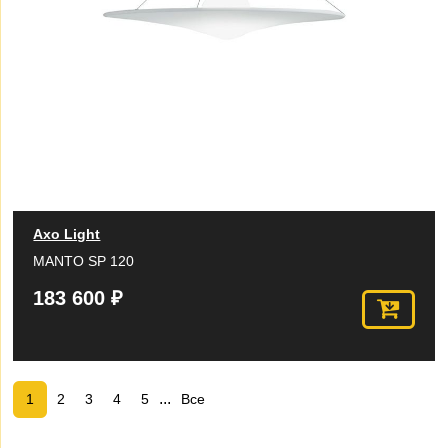
Axo Light
MANTO SP 120
183 600 ₽
...
1
2
3
4
5
Все