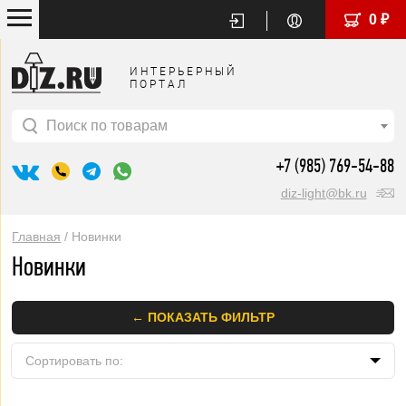
0 ₽
ИНТЕРЬЕРНЫЙ
ПОРТАЛ
Поиск по товарам
+7 (985) 769-54-88
diz-light@bk.ru
Главная
/ Новинки
Новинки
←
ПОКАЗАТЬ ФИЛЬТР
Сортировaть по:
цене