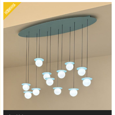
НОВИНКА
цене
по скидке
дате
дате
сбросить